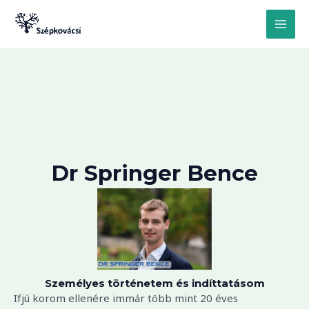
Skip
MAI
to
MEN
content
Dr Springer Bence
Személyes történetem és indíttatásom
Ifjú korom ellenére immár több mint 20 éves