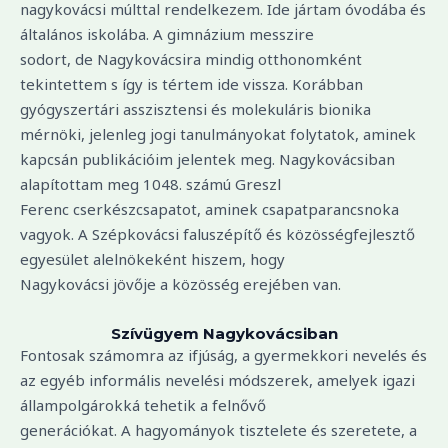
nagykovácsi múlttal rendelkezem. Ide jártam óvodába és
általános iskolába. A gimnázium messzire
sodort, de Nagykovácsira mindig otthonomként
tekintettem s így is tértem ide vissza. Korábban
gyógyszertári asszisztensi és molekuláris bionika
mérnöki, jelenleg jogi tanulmányokat folytatok, aminek
kapcsán publikációim jelentek meg. Nagykovácsiban
alapítottam meg 1048. számú Greszl
Ferenc cserkészcsapatot, aminek csapatparancsnoka
vagyok. A Szépkovácsi faluszépítő és közösségfejlesztő
egyesület alelnökeként hiszem, hogy
Nagykovácsi jövője a közösség erejében van.
Szívügyem Nagykovácsiban
Fontosak számomra az ifjúság, a gyermekkori nevelés és
az egyéb informális nevelési módszerek, amelyek igazi
állampolgárokká tehetik a felnővő
generációkat. A hagyományok tisztelete és szeretete, a