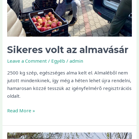
Sikeres volt az almavásár
Leave a Comment
/
Egyéb
/
admin
2500 kg szép, egészséges alma kelt el. Almaléből nem
jutott mindenkinek, így még a héten lehet újra rendelni,
hamarosan közzé tesszük az igényfelmérő regisztrációs
oldalt.
Read More »
Civilek